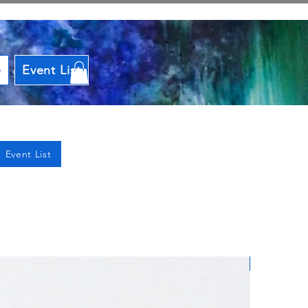
e
Event List
Event List
Great Tool!